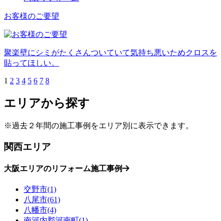
お客様のご要望
聚楽壁にシミがたくさんついていて気持ち悪いためクロスを
貼ってほしい。
1
2
3
4
5
6
7
8
エリアから探す
※過去２年間の施工事例をエリア別に表示できます。
関西エリア
大阪エリアのリフォーム施工事例
交野市(1)
八尾市(61)
八幡市(4)
南河内郡河南町(1)