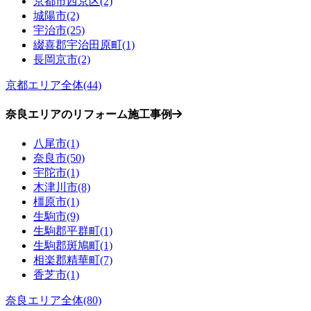
京都市西京区(2)
城陽市(2)
宇治市(25)
綴喜郡宇治田原町(1)
長岡京市(2)
京都エリア全体(44)
奈良エリアのリフォーム施工事例
八尾市(1)
奈良市(50)
宇陀市(1)
木津川市(8)
橿原市(1)
生駒市(9)
生駒郡平群町(1)
生駒郡斑鳩町(1)
相楽郡精華町(7)
香芝市(1)
奈良エリア全体(80)