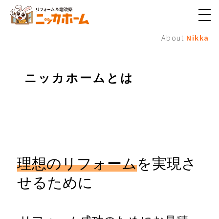
メ
ニ
About
Nikka
ュ
ー
ボ
タ
ン
ニッカホームとは
理想のリフォーム
を実現さ
せるために