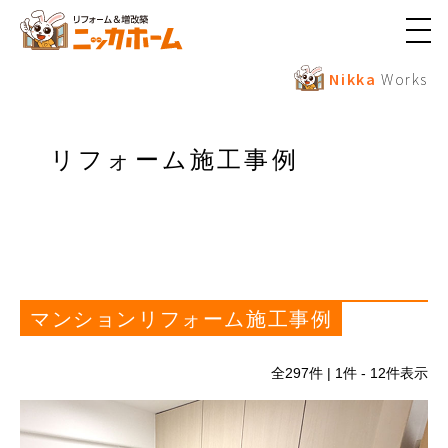
メ
ニ
ュ
Nikka
Works
ー
ボ
タ
ン
リフォーム施工事例
マンションリフォーム施工事例
全
297
件 | 1件 - 12件表示