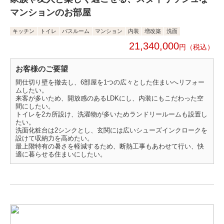
マンションのお部屋
キッチン
トイレ
バスルーム
マンション
内装
増改築
洗面
21,340,000
円
お客様のご要望
間仕切り壁を撤去し、6部屋を1つの広々とした住まいへリフォー
ムしたい。
来客が多いため、開放感のあるLDKにし、内装にもこだわった空
間にしたい。
トイレを2カ所設け、洗濯物が多いためランドリールームも設置し
たい。
洗面化粧台は2シンクとし、玄関には広いシューズインクロークを
設けて収納力を高めたい。
最上階特有の暑さを軽減するため、断熱工事もあわせて行い、快
適に暮らせる住まいにしたい。