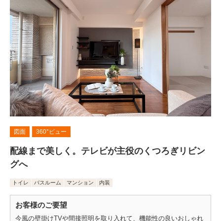
図面
360°ビュー
配線まで美しく。テレビが主役のくつろぎリビン
グへ
トイレ
バスルーム
マンション
内装
お客様のご要望
今風の壁掛けTVや間接照明を取り入れて、機能性の良いおしゃれ