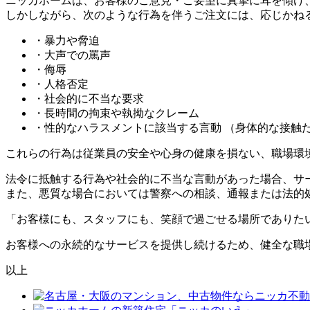
ニッカホームは、お客様のご意見・ご要望に真摯に耳を傾け
しかしながら、次のような行為を伴うご注文には、応じかね
・暴力や脅迫
・大声での罵声
・侮辱
・人格否定
・社会的に不当な要求
・長時間の拘束や執拗なクレーム
・性的なハラスメントに該当する言動
（身体的な接触
これらの行為は従業員の安全や心身の健康を損ない、職場環
法令に抵触する行為や社会的に不当な言動があった場合、サ
また、悪質な場合においては警察への相談、通報または法的
「お客様にも、スタッフにも、笑顔で過ごせる場所でありた
お客様への永続的なサービスを提供し続けるため、健全な職
以上