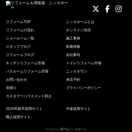
ニッカホーム
ニッカホ
ニッ
リフォームTOP
ニッカホームとは
リフォームの流れ
オンライン決済
ショールーム一覧
施工事例
スタッフブログ
新着情報
リフォームブログ
会社案内
キッチンリフォーム市場
トイレリフォーム市場
バスルームリフォーム市場
ニッカタウン
お問い合わせ
来店予約
見積り
プライバシーポリシー
カスタマーハラスメント防止
2026年新卒採用サイト
中途採用サイト
職人採用サイト
リフォーム専門店ニッカホーム