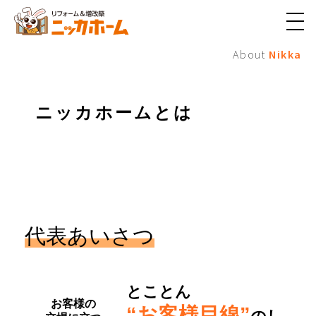
メ
ニ
About
Nikka
ュ
ー
ボ
タ
ン
ニッカホームとは
代表あいさつ
とことん
お客様の
“お客様目線”