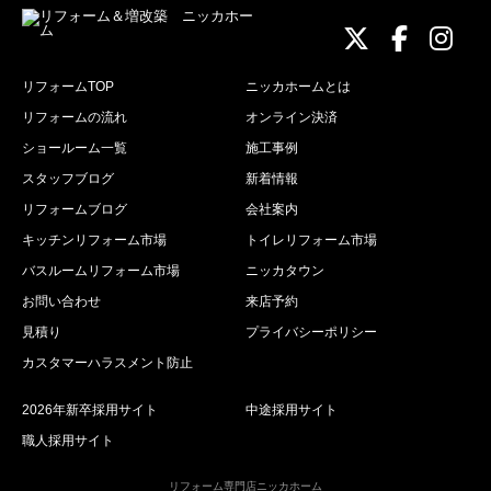
ニッカホーム
ニッカホ
ニッ
リフォームTOP
ニッカホームとは
リフォームの流れ
オンライン決済
ショールーム一覧
施工事例
スタッフブログ
新着情報
リフォームブログ
会社案内
キッチンリフォーム市場
トイレリフォーム市場
バスルームリフォーム市場
ニッカタウン
お問い合わせ
来店予約
見積り
プライバシーポリシー
カスタマーハラスメント防止
2026年新卒採用サイト
中途採用サイト
職人採用サイト
リフォーム専門店ニッカホーム