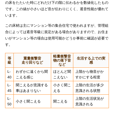
の床をたたいた時にどれだけ下の階に伝わるかを数値化したもの
です。この値が小さいほど音が伝わりにくく、遮音性能が優れて
います。
この床材は主にマンション等の集合住宅で使われますが、管理組
合によっては遮音等級に規定がある場合がありますので、お住ま
いがマンション等の場合は使用可能かどうか事前に確認が必要で
す。
軽量衝撃音
等
重量衝撃音
生活する上での実
物の落下音
級
走り回りなど
感
など
L-
わずかに遠くから聞
ほとんど聞
上階から物音がか
40
こえる感じ
こえない
すかにする程度
L-
聞こえるが意識する
小さく聞こ
上階の生活が多少
45
事はあまりない
える
意識される状態
L-
上階の生活状況が
小さく聞こえる
聞こえる
50
意識される