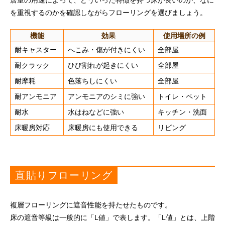
居室の用途によって、どういった特徴を持つ床が良いのか、なに
を重視するのかを確認しながらフローリングを選びましょう。
機能
効果
使用場所の例
耐キャスター
へこみ・傷が付きにくい
全部屋
耐クラック
ひび割れが起きにくい
全部屋
耐摩耗
色落ちしにくい
全部屋
耐アンモニア
アンモニアのシミに強い
トイレ・ペット
耐水
水はねなどに強い
キッチン・洗面
床暖房対応
床暖房にも使用できる
リビング
直貼りフローリング
複層フローリングに遮音性能を持たせたものです。
床の遮音等級は一般的に「L値」で表します。「L値」とは、上階