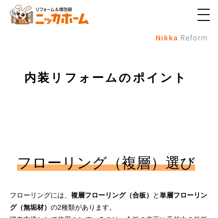
メ
ニ
Nikka
Reform
ュ
ー
ボ
タ
ン
内装リフォームのポイント
フローリング（複層）選び
フローリングには、
複層フローリング（合板）
と
単層フローリン
グ（無垢材）
の2種類があります。