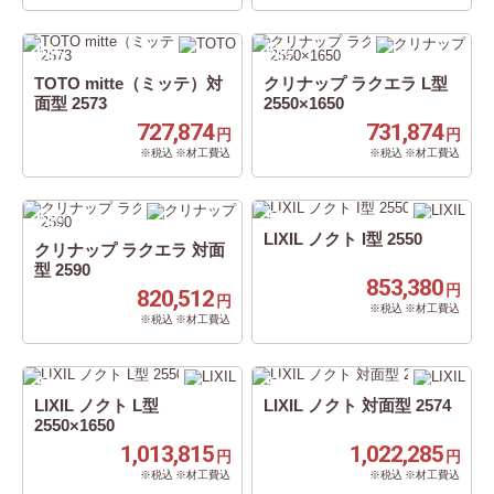
62
62
%
%
OFF
OFF
TOTO mitte（ミッテ）対
クリナップ ラクエラ L型
面型 2573
2550×1650
727,874
731,874
円
円
※税込 ※材工費込
※税込 ※材工費込
62
50
%
%
OFF
OFF
LIXIL ノクト I型 2550
クリナップ ラクエラ 対面
型 2590
853,380
円
820,512
円
※税込 ※材工費込
※税込 ※材工費込
50
50
%
%
OFF
OFF
LIXIL ノクト L型
LIXIL ノクト 対面型 2574
2550×1650
1,013,815
1,022,285
円
円
※税込 ※材工費込
※税込 ※材工費込