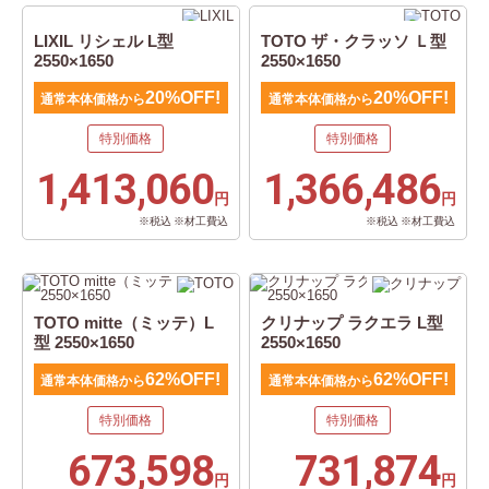
LIXIL リシェル L型
TOTO ザ・クラッソ Ｌ型
2550×1650
2550×1650
20%OFF!
20%OFF!
通常本体価格から
通常本体価格から
特別価格
特別価格
1,413,060
1,366,486
円
円
※税込 ※材工費込
※税込 ※材工費込
TOTO mitte（ミッテ）L
クリナップ ラクエラ L型
型 2550×1650
2550×1650
62%OFF!
62%OFF!
通常本体価格から
通常本体価格から
特別価格
特別価格
673,598
731,874
円
円