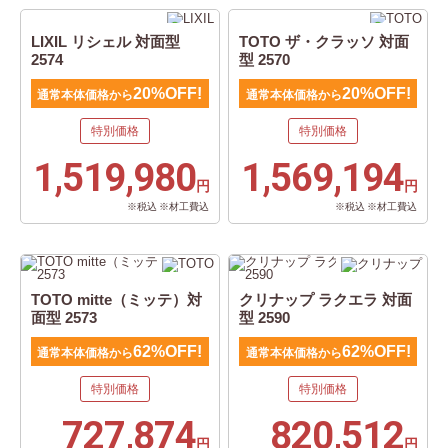
LIXIL リシェル 対面型
TOTO ザ・クラッソ 対面
2574
型 2570
20%OFF!
20%OFF!
通常本体価格から
通常本体価格から
特別価格
特別価格
1,519,980
1,569,194
円
円
※税込 ※材工費込
※税込 ※材工費込
TOTO mitte（ミッテ）対
クリナップ ラクエラ 対面
面型 2573
型 2590
62%OFF!
62%OFF!
通常本体価格から
通常本体価格から
特別価格
特別価格
727,874
820,512
円
円