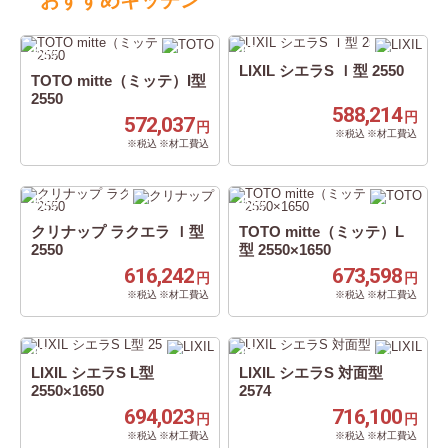
おすすめキッチン
62
62
%
%
OFF
OFF
LIXIL シエラS Ｉ型 2550
TOTO mitte（ミッテ）I型
2550
588,214
円
572,037
円
※税込 ※材工費込
※税込 ※材工費込
62
62
%
%
OFF
OFF
クリナップ ラクエラ Ｉ型
TOTO mitte（ミッテ）L
2550
型 2550×1650
616,242
673,598
円
円
※税込 ※材工費込
※税込 ※材工費込
62
62
%
%
OFF
OFF
LIXIL シエラS L型
LIXIL シエラS 対面型
2550×1650
2574
694,023
716,100
円
円
※税込 ※材工費込
※税込 ※材工費込