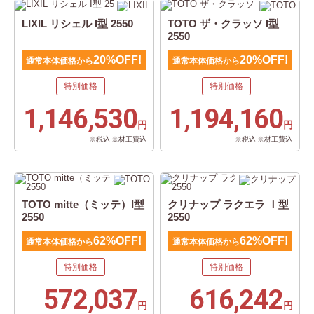
LIXIL リシェル I型 2550
TOTO ザ・クラッソ I型
2550
20%OFF!
20%OFF!
通常本体価格から
通常本体価格から
特別価格
特別価格
1,146,530
1,194,160
円
円
※税込 ※材工費込
※税込 ※材工費込
TOTO mitte（ミッテ）I型
クリナップ ラクエラ Ｉ型
2550
2550
62%OFF!
62%OFF!
通常本体価格から
通常本体価格から
特別価格
特別価格
572,037
616,242
円
円