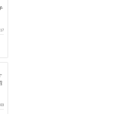
チ
.17
す
紹
.03