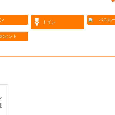
ン
バスル
トイレ
のヒント
ン
造