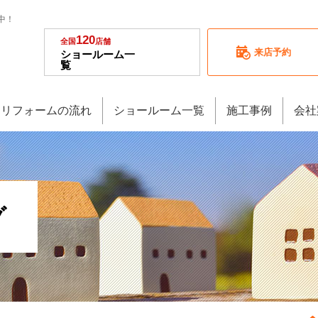
中！
120
全国
店舗
来店予約
ショールーム一
覧
リフォームの流れ
ショールーム一覧
施工事例
会社
グ