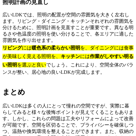
照明計画の見直し
広いLDKでは、照明の配置が空間の雰囲気を大きく左右し
ます。リビング・ダイニング・キッチンそれぞれの雰囲気を
分けるために、照明計画を見直すことが重要です。異なる明
るさや色温度の照明を使い分けることで、各エリアに適した
雰囲気を作り出せます。
リビング
には
暖色系の柔らかい照明
を、ダイニングには食事
が美味しく見える照明を、
キッチン
には
作業がしやすい明る
い照明
を選ぶと良い
でしょう。これにより、空間全体のバラ
ンスが整い、居心地の良いLDKが完成します。
まとめ
広いLDKは多くの人にとって憧れの空間ですが、実際に暮
らしてみると様々な後悔ポイントが見えてくることもありま
す。しかし、これらの問題は工夫やリフォームによって改善
が可能です。空間を区切ることで、プライバシーを確保しつ
つ、温熱や換気環境を整えることができます。また、収納の