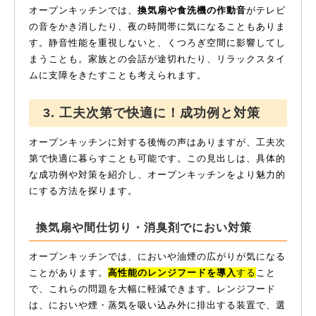
オープンキッチンでは、
換気扇や食洗機の作動音
がテレビ
の音をかき消したり、夜の時間帯に気になることもありま
す。静音性能を重視しないと、くつろぎ空間に影響してし
まうことも。家族との会話が途切れたり、リラックスタイ
ムに支障をきたすことも考えられます。
3. 工夫次第で快適に！成功例と対策
オープンキッチンに対する後悔の声はありますが、工夫次
第で快適に暮らすことも可能です。この見出しは、具体的
な成功例や対策を紹介し、オープンキッチンをより魅力的
にする方法を探ります。
換気扇や間仕切り・消臭剤でにおい対策
オープンキッチンでは、においや油煙の広がりが気になる
ことがあります。
高性能のレンジフードを導入
する
こと
で、これらの問題を大幅に軽減できます。レンジフード
は、においや煙・蒸気を吸い込み外に排出する装置で、選