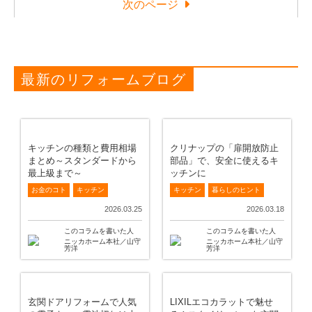
次のページ
最新のリフォームブログ
キッチンの種類と費用相場
クリナップの「扉開放防止
まとめ～スタンダードから
部品」で、安全に使えるキ
最上級まで～
ッチンに
お金のコト
キッチン
キッチン
暮らしのヒント
2026.03.25
2026.03.18
このコラムを書いた人
このコラムを書いた人
ニッカホーム本社／山守
ニッカホーム本社／山守
芳洋
芳洋
玄関ドアリフォームで人気
LIXILエコカラットで魅せ