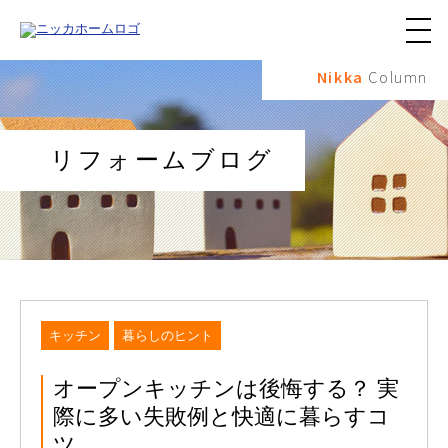
メ
ニ
Nikka
Column
ュ
ー
ボ
タ
ン
リフォームブログ
キッチン
暮らしのヒント
オープンキッチンは後悔する？ 実
際に多い失敗例と快適に暮らすコ
ツ