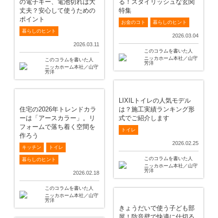
の電子キー、電池切れは大
る！スタイリッシュな玄関
丈夫？安心して使うための
特集
ポイント
お金のコト
暮らしのヒント
暮らしのヒント
2026.03.04
2026.03.11
このコラムを書いた人
ニッカホーム本社／山守
このコラムを書いた人
芳洋
ニッカホーム本社／山守
芳洋
LIXILトイレの人気モデル
住宅の2026年トレンドカラ
は？施工実績ランキング形
ーは「アースカラー」。リ
式でご紹介します
フォームで落ち着く空間を
トイレ
作ろう
2026.02.25
キッチン
トイレ
このコラムを書いた人
暮らしのヒント
ニッカホーム本社／山守
芳洋
2026.02.18
このコラムを書いた人
ニッカホーム本社／山守
芳洋
きょうだいで使う子ども部
屋！防音壁で快適に仕切る