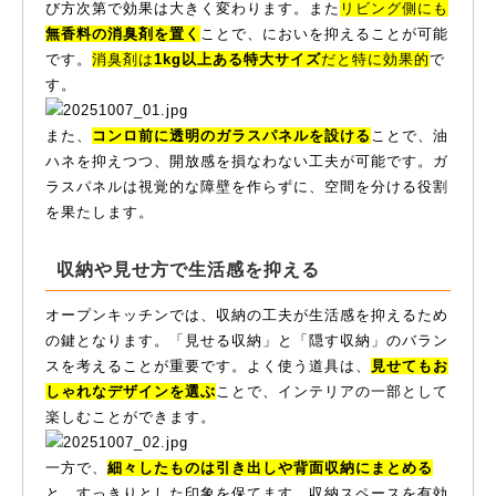
び方次第で効果は大きく変わります。また
リビング側にも
無香料の消臭剤を置く
ことで、においを抑えることが可能
です。
消臭剤は
1kg以上ある特大サイズ
だと特に効果的
で
す。
また、
コンロ前に透明のガラスパネルを設ける
ことで、油
ハネを抑えつつ、開放感を損なわない工夫が可能です。ガ
ラスパネルは視覚的な障壁を作らずに、空間を分ける役割
を果たします。
収納や見せ方で生活感を抑える
オープンキッチンでは、収納の工夫が生活感を抑えるため
の鍵となります。「見せる収納」と「隠す収納」のバラン
スを考えることが重要です。よく使う道具は、
見せてもお
しゃれなデザインを選ぶ
ことで、インテリアの一部として
楽しむことができます。
一方で、
細々したものは引き出しや背面収納にまとめる
と、すっきりとした印象を保てます。収納スペースを有効