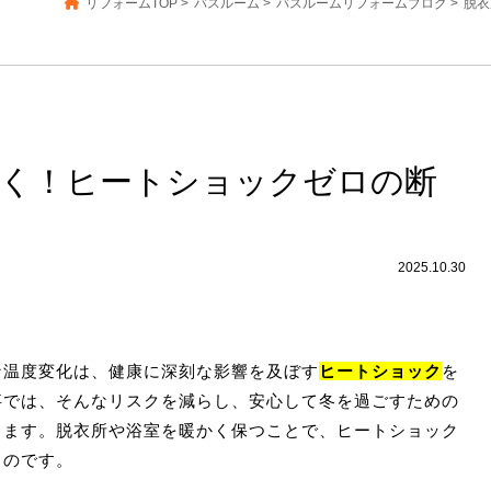
リフォームTOP
>
バスルーム
>
バスルームリフォームブログ
>
脱衣
かく！ヒートショックゼロの断
2025.10.30
な温度変化は、健康に深刻な影響を及ぼす
ヒートショック
を
事では、そんなリスクを減らし、安心して冬を過ごすための
します。脱衣所や浴室を暖かく保つことで、ヒートショック
るのです。