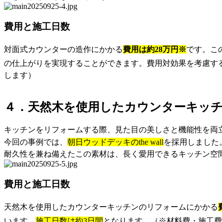
費用と施工日数
対面式カウンターの造作にかかる
費用は約28万円※
です。こ
の仕上がりを実現することができます。費用対効果を考慮す
します）
４．天然木を使用したカウンターキッ
キッチンをリフォームする際、見た目の美しさと機能性を両
今回の事例では、
朝日ウッドデッキのthe wall
を採用しました
耐久性を兼ね備えたこの素材は、長く愛用できるキッチン空
費用と施工日数
天然木を使用したカウンターキッチンのリフォームにかかる
います。
施工日数は約3日間
となります。（※材料費・施工費