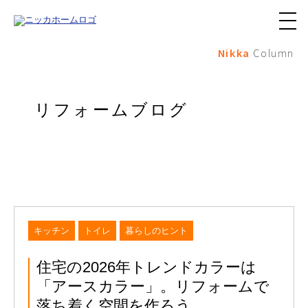
メ
ニ
Nikka
Column
ュ
ー
ボ
タ
ン
リフォームブログ
キッチン
トイレ
暮らしのヒント
住宅の2026年トレンドカラーは
「アースカラー」。リフォームで
落ち着く空間を作ろう