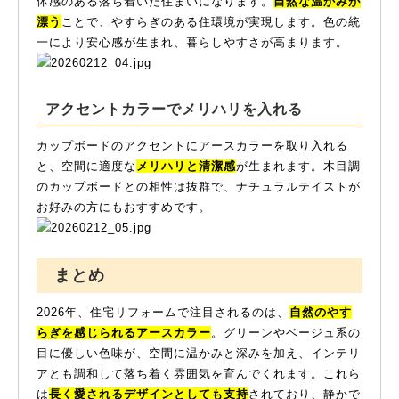
体感のある落ち着いた住まいになります。
自然な温かみが
漂う
ことで、やすらぎのある住環境が実現します。色の統
一により安心感が生まれ、暮らしやすさが高まります。
アクセントカラーでメリハリを入れる
カップボードのアクセントにアースカラーを取り入れる
と、空間に適度な
メリハリと清潔感
が生まれます。木目調
のカップボードとの相性は抜群で、ナチュラルテイストが
お好みの方にもおすすめです。
まとめ
2026年、住宅リフォームで注目されるのは、
自然のやす
らぎを感じられるアースカラー
。グリーンやベージュ系の
目に優しい色味が、空間に温かみと深みを加え、インテリ
アとも調和して落ち着く雰囲気を育んでくれます。これら
は
長く愛されるデザインとしても支持
されており、静かで