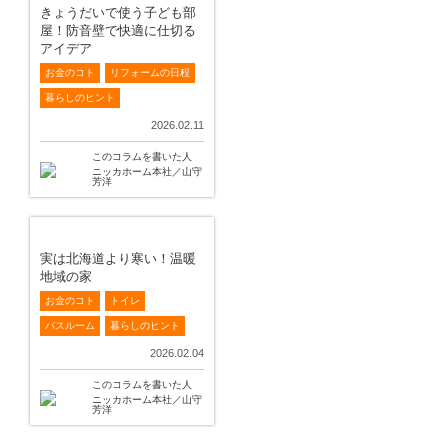
きょうだいで使う子ども部
屋！防音壁で快適に仕切る
アイデア
お金のコト
リフォームの日程
暮らしのヒント
2026.02.11
このコラムを書いた人
ニッカホーム本社／山守
芳洋
実は北海道より寒い！温暖
地域の家
お金のコト
トイレ
バスルーム
暮らしのヒント
2026.02.04
このコラムを書いた人
ニッカホーム本社／山守
芳洋