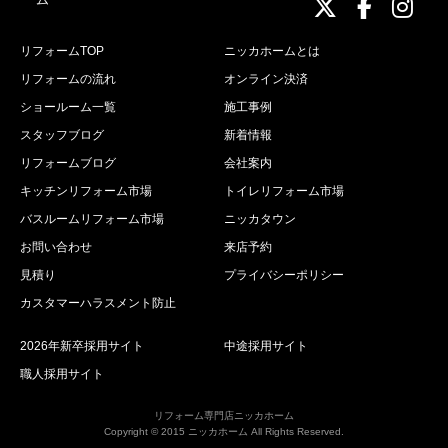
ニッカホーム
ニッカホ
ニッ
リフォームTOP
ニッカホームとは
リフォームの流れ
オンライン決済
ショールーム一覧
施工事例
スタッフブログ
新着情報
リフォームブログ
会社案内
キッチンリフォーム市場
トイレリフォーム市場
バスルームリフォーム市場
ニッカタウン
お問い合わせ
来店予約
見積り
プライバシーポリシー
カスタマーハラスメント防止
2026年新卒採用サイト
中途採用サイト
職人採用サイト
リフォーム専門店ニッカホーム
Copyright © 2015 ニッカホーム All Rights Reserved.