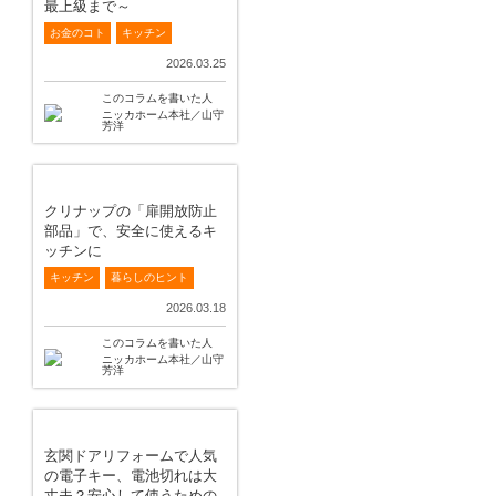
最上級まで～
お金のコト
キッチン
2026.03.25
このコラムを書いた人
ニッカホーム本社／山守
芳洋
クリナップの「扉開放防止
部品」で、安全に使えるキ
ッチンに
キッチン
暮らしのヒント
2026.03.18
このコラムを書いた人
ニッカホーム本社／山守
芳洋
玄関ドアリフォームで人気
の電子キー、電池切れは大
丈夫？安心して使うための