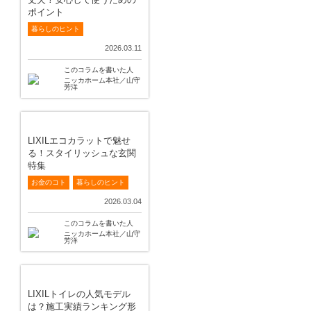
ポイント
暮らしのヒント
2026.03.11
このコラムを書いた人
ニッカホーム本社／山守
芳洋
LIXILエコカラットで魅せ
る！スタイリッシュな玄関
特集
お金のコト
暮らしのヒント
2026.03.04
このコラムを書いた人
ニッカホーム本社／山守
芳洋
LIXILトイレの人気モデル
は？施工実績ランキング形