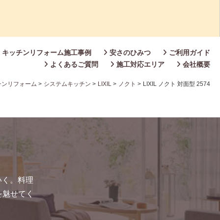
キッチンリフォーム施工事例
安さのひみつ
ご利用ガイド
よくあるご質問
施工対応エリア
会社概要
チンリフォーム
>
システムキッチン
>
LIXIL
>
ノクト
>
LIXIL ノクト 対面型 2574
いく。料理
を魅せてく