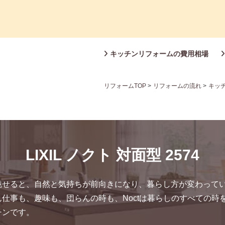
キッチンリフォームの費用相場
リフォームTOP
>
リフォームの流れ
>
キッ
LIXIL ノクト 対面型 2574
魅せると、自然と気持ちが前向きになり、暮らし方が変わって
ん仕事も、趣味も、団らんの時も、Noctは暮らしのすべての時
チンです。