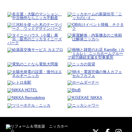
ニッカホーム
ニッカホ
ニッ