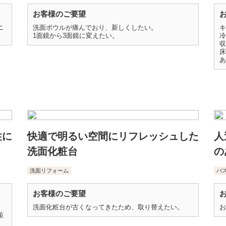
お客様のご要望
ニ
洗面ボウルが痛んでおり、新しくしたい。
キ
1面鏡から3面鏡に変えたい。
冷
収
床
あ
性に
快適で明るい空間にリフレッシュした
人
洗面化粧台
の
洗面リフォーム
バ
お客様のご要望
洗面化粧台が古くなってきたため、取り替えたい。
お
策