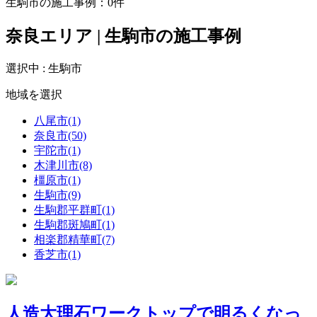
生駒市の施工事例：
0
件
奈良エリア | 生駒市の施工事例
選択中 : 生駒市
地域を選択
八尾市(1)
奈良市(50)
宇陀市(1)
木津川市(8)
橿原市(1)
生駒市(9)
生駒郡平群町(1)
生駒郡斑鳩町(1)
相楽郡精華町(7)
香芝市(1)
人造大理石ワークトップで明るくなっ