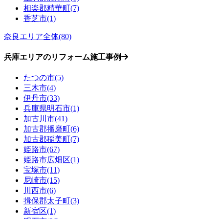
相楽郡精華町(7)
香芝市(1)
奈良エリア全体(80)
兵庫エリアのリフォーム施工事例
たつの市(5)
三木市(4)
伊丹市(33)
兵庫県明石市(1)
加古川市(41)
加古郡播磨町(6)
加古郡稲美町(7)
姫路市(67)
姫路市広畑区(1)
宝塚市(11)
尼崎市(15)
川西市(6)
揖保郡太子町(3)
新宿区(1)