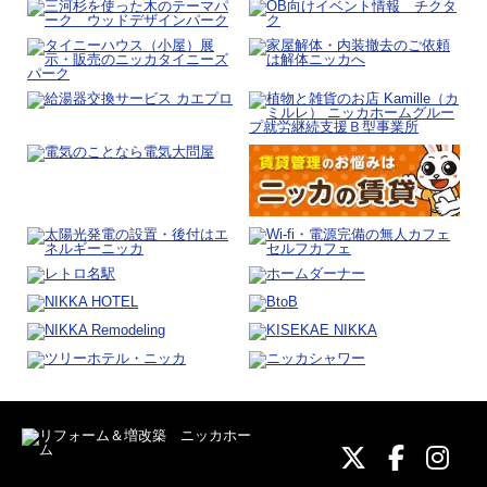
ニッカホーム
ニッカホ
ニッ