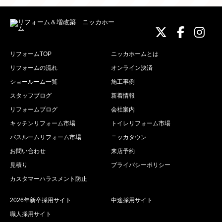
ニッカホーム
ニッカホ
ニッ
リフォームTOP
ニッカホームとは
リフォームの流れ
オンライン決済
ショールーム一覧
施工事例
スタッフブログ
新着情報
リフォームブログ
会社案内
キッチンリフォーム市場
トイレリフォーム市場
バスルームリフォーム市場
ニッカタウン
お問い合わせ
来店予約
見積り
プライバシーポリシー
カスタマーハラスメント防止
2026年新卒採用サイト
中途採用サイト
職人採用サイト