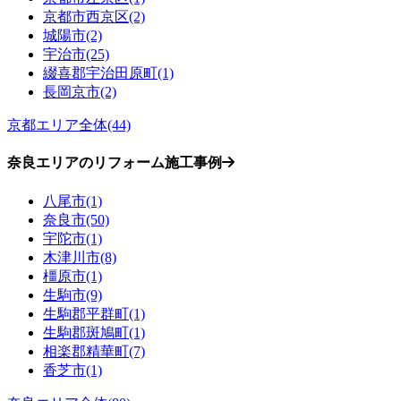
京都市西京区(2)
城陽市(2)
宇治市(25)
綴喜郡宇治田原町(1)
長岡京市(2)
京都エリア全体(44)
奈良エリアのリフォーム施工事例
八尾市(1)
奈良市(50)
宇陀市(1)
木津川市(8)
橿原市(1)
生駒市(9)
生駒郡平群町(1)
生駒郡斑鳩町(1)
相楽郡精華町(7)
香芝市(1)