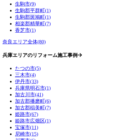
生駒市(9)
生駒郡平群町(1)
生駒郡斑鳩町(1)
相楽郡精華町(7)
香芝市(1)
奈良エリア全体(80)
兵庫エリアのリフォーム施工事例
たつの市(5)
三木市(4)
伊丹市(33)
兵庫県明石市(1)
加古川市(41)
加古郡播磨町(6)
加古郡稲美町(7)
姫路市(67)
姫路市広畑区(1)
宝塚市(11)
尼崎市(15)