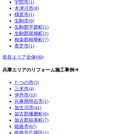
宇陀市(1)
木津川市(8)
橿原市(1)
生駒市(9)
生駒郡平群町(1)
生駒郡斑鳩町(1)
相楽郡精華町(7)
香芝市(1)
奈良エリア全体(80)
兵庫エリアのリフォーム施工事例
たつの市(5)
三木市(4)
伊丹市(33)
兵庫県明石市(1)
加古川市(41)
加古郡播磨町(6)
加古郡稲美町(7)
姫路市(67)
姫路市広畑区(1)