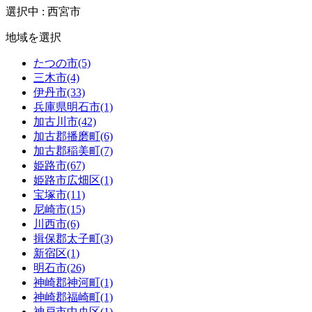
選択中 : 西宮市
地域を選択
たつの市(5)
三木市(4)
伊丹市(33)
兵庫県明石市(1)
加古川市(42)
加古郡播磨町(6)
加古郡稲美町(7)
姫路市(67)
姫路市広畑区(1)
宝塚市(11)
尼崎市(15)
川西市(6)
揖保郡太子町(3)
新宿区(1)
明石市(26)
神崎郡神河町(1)
神崎郡福崎町(1)
神戸市中央区(1)