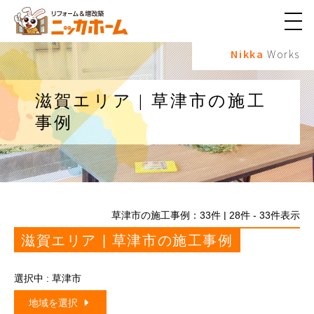
メ
ニ
Nikka
Works
ュ
ー
ボ
タ
滋賀エリア | 草津市の施工
ン
事例
草津市の施工事例：
33
件 | 28件 - 33件表示
滋賀エリア | 草津市の施工事例
選択中 : 草津市
地域を選択