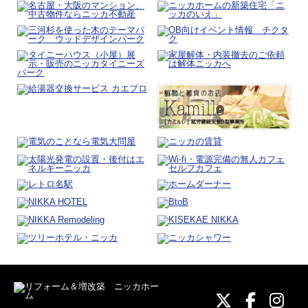
ニッカホーム
ニッカホ
ニッ