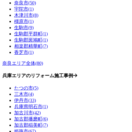
奈良市(50)
宇陀市(1)
木津川市(8)
橿原市(1)
生駒市(9)
生駒郡平群町(1)
生駒郡斑鳩町(1)
相楽郡精華町(7)
香芝市(1)
奈良エリア全体(80)
兵庫エリアのリフォーム施工事例
たつの市(5)
三木市(4)
伊丹市(33)
兵庫県明石市(1)
加古川市(42)
加古郡播磨町(6)
加古郡稲美町(7)
姫路市(67)