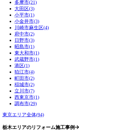
多摩市(21)
大田区(3)
小平市(1)
小金井市(3)
川崎市麻生区(4)
府中市(2)
日野市(3)
昭島市(1)
東大和市(1)
武蔵野市(1)
港区(1)
狛江市(4)
町田市(2)
稲城市(2)
立川市(7)
西東京市(1)
調布市(29)
東京エリア全体(94)
栃木エリアのリフォーム施工事例