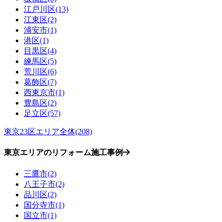
江戸川区(13)
江東区(2)
浦安市(1)
港区(1)
目黒区(4)
練馬区(5)
荒川区(6)
葛飾区(7)
西東京市(1)
豊島区(2)
足立区(57)
東京23区エリア全体(208)
東京エリアのリフォーム施工事例
三鷹市(2)
八王子市(2)
品川区(2)
国分寺市(1)
国立市(1)