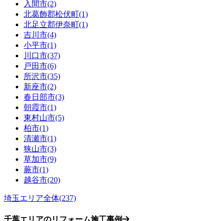
入間市(2)
北葛飾郡松伏町(1)
北足立郡伊奈町(1)
吉川市(4)
小平市(1)
川口市(37)
戸田市(6)
所沢市(35)
新座市(2)
春日部市(3)
朝霞市(1)
東村山市(5)
柏市(1)
清瀬市(1)
狭山市(3)
草加市(9)
蕨市(1)
越谷市(20)
埼玉エリア全体(237)
千葉エリアのリフォーム施工事例