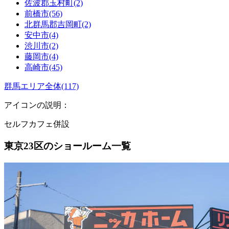
佐波郡玉村町(2)
前橋市(56)
北群馬郡吉岡町(2)
安中市(4)
渋川市(2)
藤岡市(4)
高崎市(45)
群馬エリア全体(117)
アイコンの説明：
セルフカフェ併設
東京23区のショールーム一覧