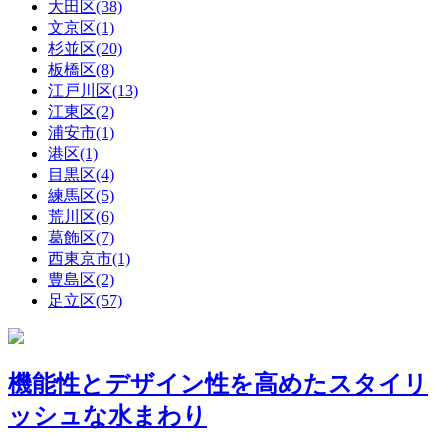
大田区(38)
文京区(1)
杉並区(20)
板橋区(8)
江戸川区(13)
江東区(2)
浦安市(1)
港区(1)
目黒区(4)
練馬区(5)
荒川区(6)
葛飾区(7)
西東京市(1)
豊島区(2)
足立区(57)
機能性とデザイン性を高めたスタイリ
ッシュな水まわり