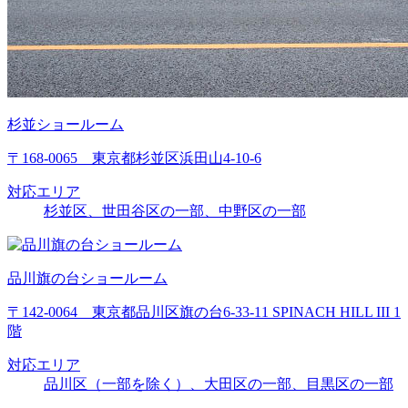
杉並ショールーム
〒168-0065 東京都杉並区浜田山4-10-6
対応エリア
杉並区、世田谷区の一部、中野区の一部
品川旗の台ショールーム
〒142-0064 東京都品川区旗の台6-33-11 SPINACH HILL III 1
階
対応エリア
品川区（一部を除く）、大田区の一部、目黒区の一部