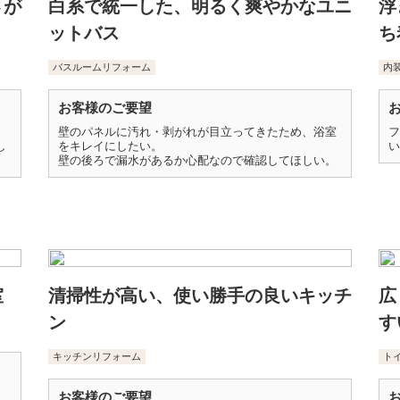
さが
白系で統一した、明るく爽やかなユニ
浮
ットバス
ち
バスルームリフォーム
内
お客様のご要望
壁のパネルに汚れ・剥がれが目立ってきたため、浴室
フ
し
をキレイにしたい。
い
壁の後ろで漏水があるか心配なので確認してほしい。
室
清掃性が高い、使い勝手の良いキッチ
広
ン
す
キッチンリフォーム
ト
お客様のご要望