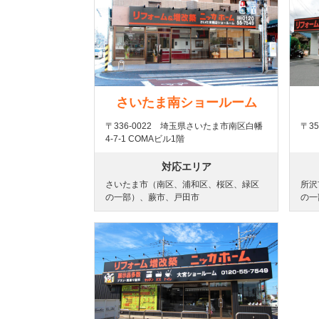
さいたま南ショールーム
〒336-0022 埼玉県さいたま市南区白幡
〒3
4-7-1 COMAビル1階
対応エリア
さいたま市（南区、浦和区、桜区、緑区
所沢
の一部）、蕨市、戸田市
の一