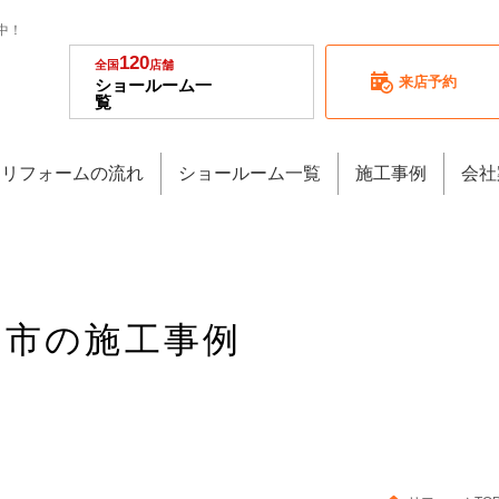
中！
120
全国
店舗
来店予約
ショールーム一
覧
リフォームの流れ
ショールーム一覧
施工事例
会社
草加市の施工事例