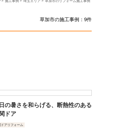
P
>
施工事例
>
埼玉エリア
>
草加市のリフォーム施工事例
草加市の施工事例：
9
件
日の暑さを和らげる、断熱性のある
関ドア
関ドアリフォーム