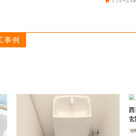
リフォームTO
工事例
西
玄
玄