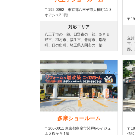
〒192-0062 東京都八王子市大横町11-8
オアシス2 1階
〒19
対応エリア
八王子市の一部、日野市の一部、あきる
立川
野市、羽村市、福生市、青梅市、瑞穂
市、
町、日の出町、埼玉県入間市の一部
部
、
多摩ショールーム
〒206-0011 東京都多摩市関戸6-6-7 ジュ
〒1
ネス桜ケ丘 1階
信和