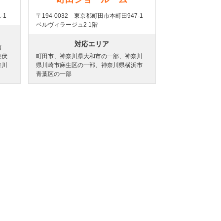
-1
〒194-0032 東京都町田市本町田947-1
ベルヴィラージュ2 1階
対応エリア
南
東伏
町田市、神奈川県大和市の一部、神奈川
奈川
県川崎市麻生区の一部、神奈川県横浜市
青葉区の一部