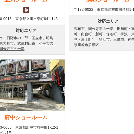
〒182-0022 東京都調布市国領町1-1
0-0015 東京都立川市泉町841-143
対応エリア
調布市、国分寺市の一部（田無町・
対応エリア
町・向台町・新町・保谷町・柳沢・
市、日野市の一部、国立市、昭島
見・富士町）、狛江市、三鷹市、神
東大和市、武蔵村山市、
小平市の一
県川崎市多摩区
国分寺市の一部
府中ショールーム
83-0055 東京都府中市府中町1-12-2
ビル1F