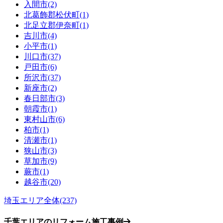
入間市(2)
北葛飾郡松伏町(1)
北足立郡伊奈町(1)
吉川市(4)
小平市(1)
川口市(37)
戸田市(6)
所沢市(37)
新座市(2)
春日部市(3)
朝霞市(1)
東村山市(6)
柏市(1)
清瀬市(1)
狭山市(3)
草加市(9)
蕨市(1)
越谷市(20)
埼玉エリア全体(237)
千葉エリアのリフォーム施工事例