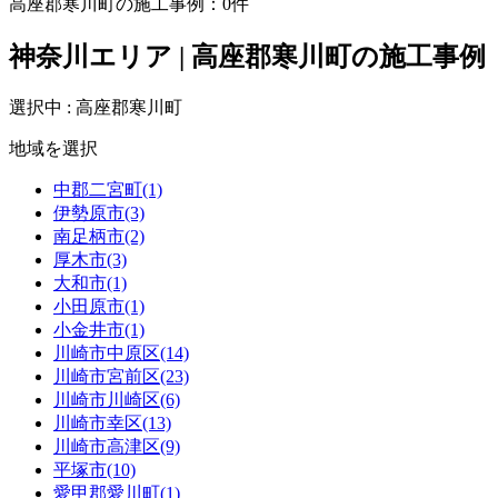
高座郡寒川町の施工事例：
0
件
神奈川エリア | 高座郡寒川町の施工事例
選択中 : 高座郡寒川町
地域を選択
中郡二宮町(1)
伊勢原市(3)
南足柄市(2)
厚木市(3)
大和市(1)
小田原市(1)
小金井市(1)
川崎市中原区(14)
川崎市宮前区(23)
川崎市川崎区(6)
川崎市幸区(13)
川崎市高津区(9)
平塚市(10)
愛甲郡愛川町(1)