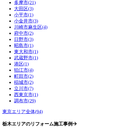
多摩市(21)
大田区(3)
小平市(1)
小金井市(3)
川崎市麻生区(4)
府中市(2)
日野市(3)
昭島市(1)
東大和市(1)
武蔵野市(1)
港区(1)
狛江市(4)
町田市(2)
稲城市(2)
立川市(7)
西東京市(1)
調布市(29)
東京エリア全体(94)
栃木エリアのリフォーム施工事例