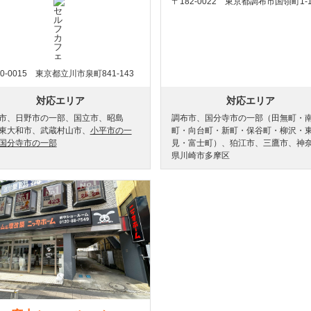
〒182-0022 東京都調布市国領町1-1
0-0015 東京都立川市泉町841-143
対応エリア
対応エリア
市、日野市の一部、国立市、昭島
調布市、国分寺市の一部（田無町・
東大和市、武蔵村山市、
小平市の一
町・向台町・新町・保谷町・柳沢・
国分寺市の一部
見・富士町）、狛江市、三鷹市、神
県川崎市多摩区