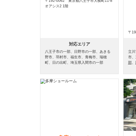
〒192-0062 東京都八王子市大横町11-8
オアシス2 1階
〒19
対応エリア
八王子市の一部、日野市の一部、あきる
立川
野市、羽村市、福生市、青梅市、瑞穂
市、
町、日の出町、埼玉県入間市の一部
部
、