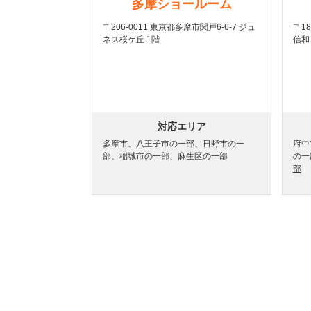
多摩ショールーム
〒206-0011 東京都多摩市関戸6-6-7 ジュ
〒1
ネス桜ケ丘 1階
信和
対応エリア
多摩市、八王子市の一部、日野市の一
府中
部、稲城市の一部、麻生区の一部
の一
部