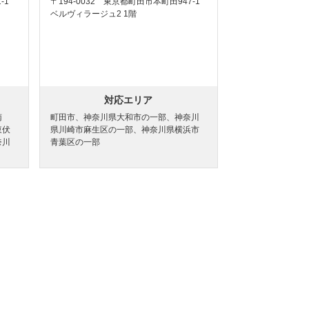
-1
〒194-0032 東京都町田市本町田947-1
ベルヴィラージュ2 1階
対応エリア
南
町田市、神奈川県大和市の一部、神奈川
東伏
県川崎市麻生区の一部、神奈川県横浜市
奈川
青葉区の一部