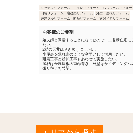
キッチンリフォーム
トイレリフォーム
バスルームリフォー
内装リフォーム
増改築リフォーム
外壁・屋根リフォーム
戸建フルリフォーム
断熱リフォーム
玄関ドアリフォーム
お客様のご要望
娘夫婦と同居することになったので、二世帯住宅に
たい。
2階の天井は吹き抜けにしたい。
小屋裏を隠れ家のような空間として活用したい。
耐震工事と断熱工事もあわせて実施したい。
屋根は金属屋根の重ね葺き、外壁はサイディングへ
張り替えを希望。
エリアから探す