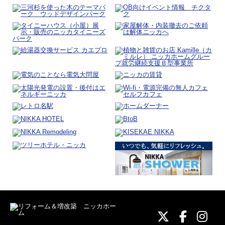
ニッカホーム
ニッカホ
ニッ