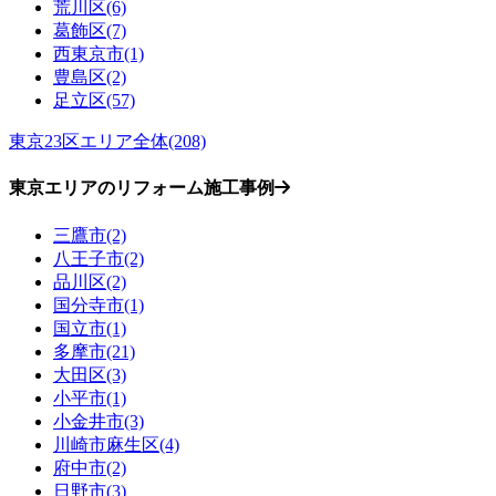
荒川区(6)
葛飾区(7)
西東京市(1)
豊島区(2)
足立区(57)
東京23区エリア全体(208)
東京エリアのリフォーム施工事例
三鷹市(2)
八王子市(2)
品川区(2)
国分寺市(1)
国立市(1)
多摩市(21)
大田区(3)
小平市(1)
小金井市(3)
川崎市麻生区(4)
府中市(2)
日野市(3)