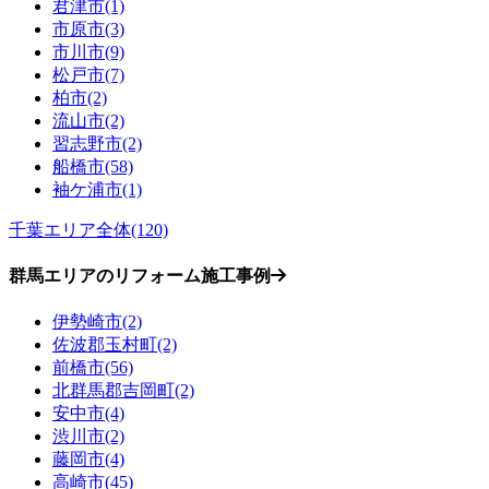
君津市(1)
市原市(3)
市川市(9)
松戸市(7)
柏市(2)
流山市(2)
習志野市(2)
船橋市(58)
袖ケ浦市(1)
千葉エリア全体(120)
群馬エリアのリフォーム施工事例
伊勢崎市(2)
佐波郡玉村町(2)
前橋市(56)
北群馬郡吉岡町(2)
安中市(4)
渋川市(2)
藤岡市(4)
高崎市(45)