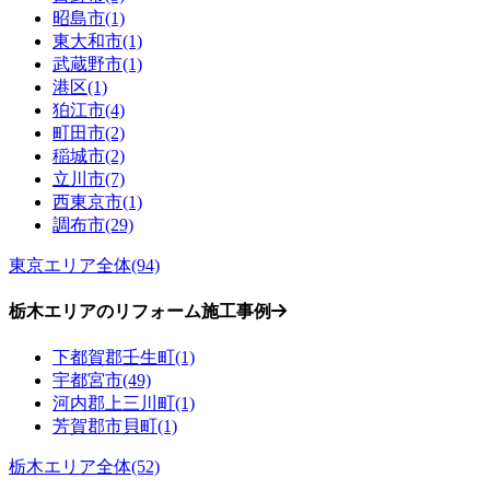
昭島市(1)
東大和市(1)
武蔵野市(1)
港区(1)
狛江市(4)
町田市(2)
稲城市(2)
立川市(7)
西東京市(1)
調布市(29)
東京エリア全体(94)
栃木エリアのリフォーム施工事例
下都賀郡壬生町(1)
宇都宮市(49)
河内郡上三川町(1)
芳賀郡市貝町(1)
栃木エリア全体(52)