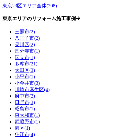
東京23区エリア全体(208)
東京エリアのリフォーム施工事例
三鷹市(2)
八王子市(2)
品川区(2)
国分寺市(1)
国立市(1)
多摩市(21)
大田区(3)
小平市(1)
小金井市(3)
川崎市麻生区(4)
府中市(2)
日野市(3)
昭島市(1)
東大和市(1)
武蔵野市(1)
港区(1)
狛江市(4)