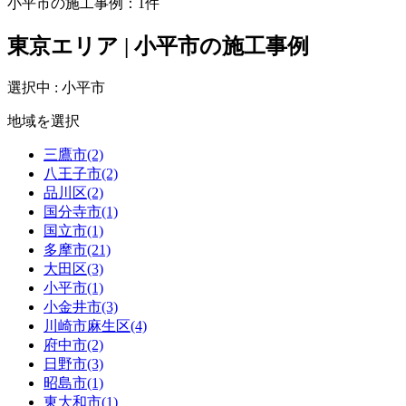
小平市の施工事例：
1
件
東京エリア | 小平市の施工事例
選択中 : 小平市
地域を選択
三鷹市(2)
八王子市(2)
品川区(2)
国分寺市(1)
国立市(1)
多摩市(21)
大田区(3)
小平市(1)
小金井市(3)
川崎市麻生区(4)
府中市(2)
日野市(3)
昭島市(1)
東大和市(1)