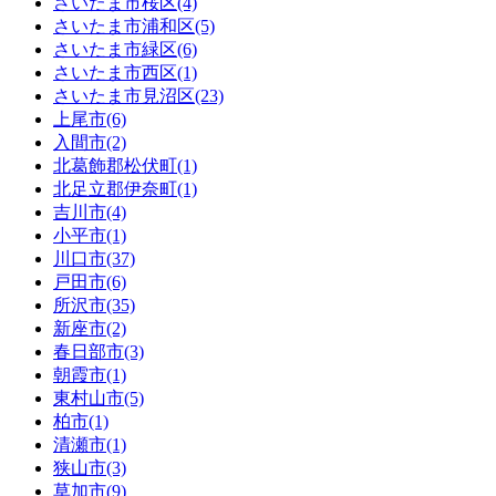
さいたま市桜区(4)
さいたま市浦和区(5)
さいたま市緑区(6)
さいたま市西区(1)
さいたま市見沼区(23)
上尾市(6)
入間市(2)
北葛飾郡松伏町(1)
北足立郡伊奈町(1)
吉川市(4)
小平市(1)
川口市(37)
戸田市(6)
所沢市(35)
新座市(2)
春日部市(3)
朝霞市(1)
東村山市(5)
柏市(1)
清瀬市(1)
狭山市(3)
草加市(9)