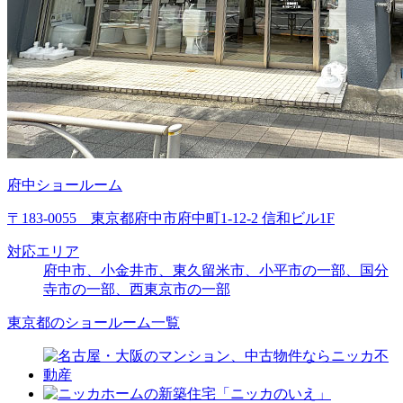
府中ショールーム
〒183-0055 東京都府中市府中町1-12-2 信和ビル1F
対応エリア
府中市、小金井市、東久留米市、
小平市の一部
、
国分
寺市の一部
、
西東京市の一部
東京都のショールーム一覧