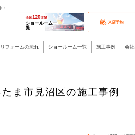
中！
120
全国
店舗
来店予約
ショールーム一
覧
リフォームの流れ
ショールーム一覧
施工事例
会社
さいたま市見沼区の施工事例