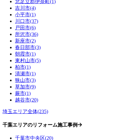
北足立郡伊奈町(1)
吉川市(4)
小平市(1)
川口市(37)
戸田市(6)
所沢市(36)
新座市(2)
春日部市(3)
朝霞市(1)
東村山市(5)
柏市(1)
清瀬市(1)
狭山市(3)
草加市(9)
蕨市(1)
越谷市(20)
埼玉エリア全体(235)
千葉エリアのリフォーム施工事例
千葉市中央区(20)