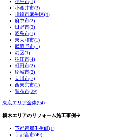
小平市(1)
小金井市(3)
川崎市麻生区(4)
府中市(2)
日野市(3)
昭島市(1)
東大和市(1)
武蔵野市(1)
港区(1)
狛江市(4)
町田市(2)
稲城市(2)
立川市(7)
西東京市(1)
調布市(29)
東京エリア全体(94)
栃木エリアのリフォーム施工事例
下都賀郡壬生町(1)
宇都宮市(49)