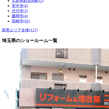
北群馬郡吉岡町(2)
安中市(4)
渋川市(2)
藤岡市(4)
高崎市(45)
群馬エリア全体(117)
埼玉県のショールーム一覧