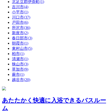
北足立郡伊奈町(1)
吉川市(4)
小平市(1)
川口市(37)
戸田市(6)
所沢市(36)
新座市(2)
春日部市(3)
朝霞市(1)
東村山市(5)
柏市(1)
清瀬市(1)
狭山市(3)
草加市(9)
蕨市(1)
越谷市(20)
あたたかく快適に入浴できるバスルー
ム