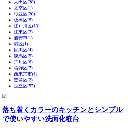
大田区(38)
文京区(1)
杉並区(20)
板橋区(8)
江戸川区(13)
江東区(2)
浦安市(1)
港区(1)
目黒区(4)
練馬区(5)
荒川区(6)
葛飾区(7)
西東京市(1)
豊島区(2)
足立区(57)
落ち着くカラーのキッチンとシンプル
で使いやすい洗面化粧台