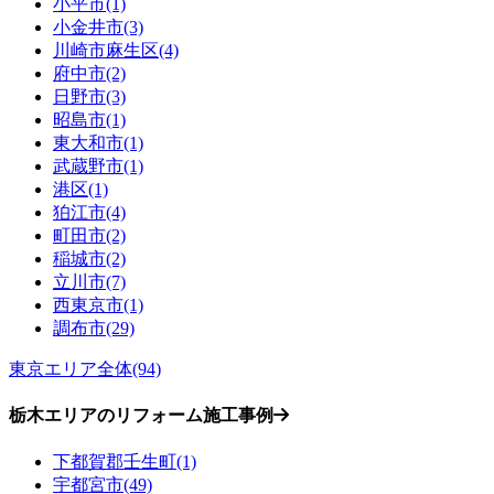
小平市(1)
小金井市(3)
川崎市麻生区(4)
府中市(2)
日野市(3)
昭島市(1)
東大和市(1)
武蔵野市(1)
港区(1)
狛江市(4)
町田市(2)
稲城市(2)
立川市(7)
西東京市(1)
調布市(29)
東京エリア全体(94)
栃木エリアのリフォーム施工事例
下都賀郡壬生町(1)
宇都宮市(49)