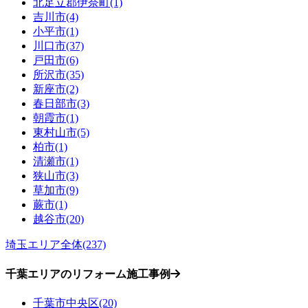
北足立郡伊奈町(1)
吉川市(4)
小平市(1)
川口市(37)
戸田市(6)
所沢市(35)
新座市(2)
春日部市(3)
朝霞市(1)
東村山市(5)
柏市(1)
清瀬市(1)
狭山市(3)
草加市(9)
蕨市(1)
越谷市(20)
埼玉エリア全体(237)
千葉エリアのリフォーム施工事例
千葉市中央区(20)