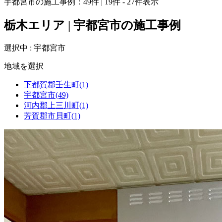
宇都宮市の施工事例：
49
件 | 19件 - 27件表示
栃木エリア | 宇都宮市の施工事例
選択中 : 宇都宮市
地域を選択
下都賀郡壬生町(1)
宇都宮市(49)
河内郡上三川町(1)
芳賀郡市貝町(1)