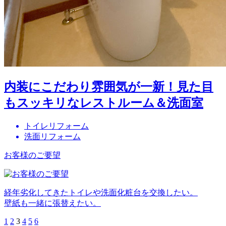
内装にこだわり雰囲気が一新！見た目
もスッキリなレストルーム＆洗面室
トイレリフォーム
洗面リフォーム
お客様のご要望
経年劣化してきたトイレや洗面化粧台を交換したい。
壁紙も一緒に張替えたい。
1
2
3
4
5
6