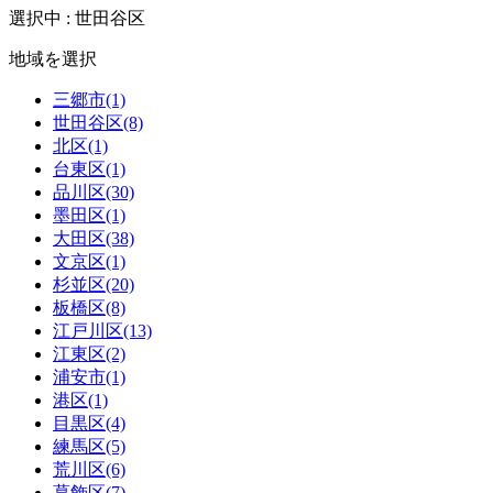
選択中 : 世田谷区
地域を選択
三郷市(1)
世田谷区(8)
北区(1)
台東区(1)
品川区(30)
墨田区(1)
大田区(38)
文京区(1)
杉並区(20)
板橋区(8)
江戸川区(13)
江東区(2)
浦安市(1)
港区(1)
目黒区(4)
練馬区(5)
荒川区(6)
葛飾区(7)