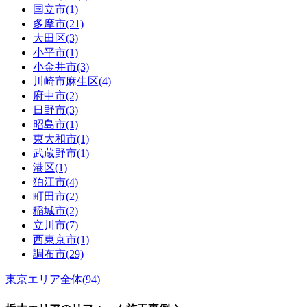
国立市(1)
多摩市(21)
大田区(3)
小平市(1)
小金井市(3)
川崎市麻生区(4)
府中市(2)
日野市(3)
昭島市(1)
東大和市(1)
武蔵野市(1)
港区(1)
狛江市(4)
町田市(2)
稲城市(2)
立川市(7)
西東京市(1)
調布市(29)
東京エリア全体(94)