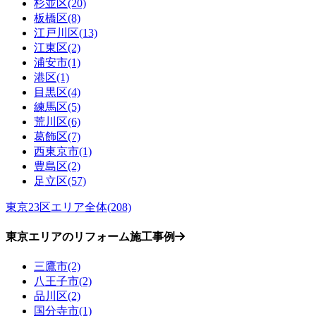
杉並区(20)
板橋区(8)
江戸川区(13)
江東区(2)
浦安市(1)
港区(1)
目黒区(4)
練馬区(5)
荒川区(6)
葛飾区(7)
西東京市(1)
豊島区(2)
足立区(57)
東京23区エリア全体(208)
東京エリアのリフォーム施工事例
三鷹市(2)
八王子市(2)
品川区(2)
国分寺市(1)