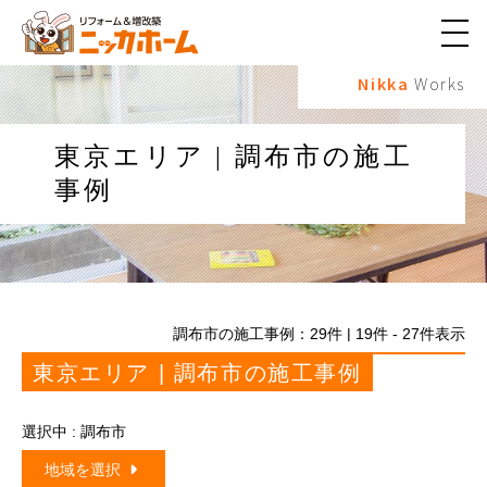
メ
ニ
Nikka
Works
ュ
ー
ボ
タ
東京エリア | 調布市の施工
ン
事例
調布市の施工事例：
29
件 | 19件 - 27件表示
東京エリア | 調布市の施工事例
選択中 : 調布市
地域を選択