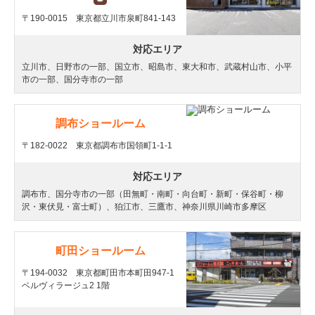
〒190-0015 東京都立川市泉町841-143
対応エリア
立川市、日野市の一部、国立市、昭島市、東大和市、武蔵村山市、
小平
市の一部
、
国分寺市の一部
調布ショールーム
〒182-0022 東京都調布市国領町1-1-1
対応エリア
調布市、国分寺市の一部（田無町・南町・向台町・新町・保谷町・柳
沢・東伏見・富士町）、狛江市、三鷹市、神奈川県川崎市多摩区
町田ショールーム
〒194-0032 東京都町田市本町田947-1
ベルヴィラージュ2 1階