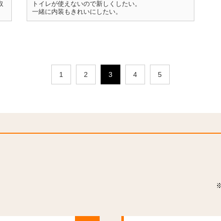
取
トイレが使えないので新しくしたい。
一緒に内装もきれいにしたい。
1
2
3
4
5