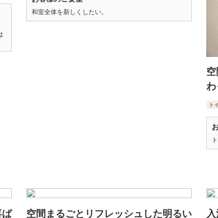
和室全体を新しくしたい。
は
空
わ
ト
ト
喜ば
空間まるごとリフレッシュした明るい
入