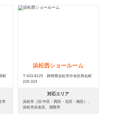
浜松西ショールーム
中田町
〒433-8125 静岡県浜松市中央区和合町
220-324
対応エリア
松市
浜松市（旧 中区・西区・北区・南区）、
浜松市浜名区、湖西市