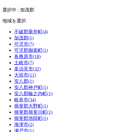
選択中 : 加茂郡
地域を選択
不破郡垂井町(4)
加茂郡(1)
可児市(7)
可児郡御嵩町(1)
各務原市(18)
土岐市(7)
多治見市(32)
大垣市(11)
安八郡(1)
安八郡神戸町(1)
安八郡輪之内町(1)
岐阜市(34)
揖斐郡大野町(1)
揖斐郡揖斐川町(1)
揖斐郡池田町(1)
海津市(2)
瀬戸市(1)