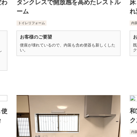
だわ
タンクレスで開放感を高めたレストル
床
ーム
れ
トイレリフォーム
内
お客様のご要望
便座が壊れているので、内装も含め便器も新しくした
既
し
い。
ク
＆使
和
台
ク
内