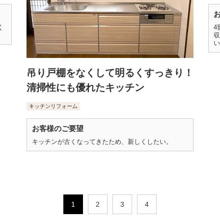
く
4
収
い
吊り戸棚をなくして明るくすっきり！
清掃性にも優れたキッチン
キッチンリフォーム
お客様のご要望
キッチンが古くなってきたため、新しくしたい。
1
2
3
4