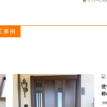
リフォームTO
工事例
使
称
洗