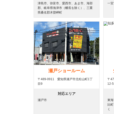
津島市、弥富市、愛西市、あま市、海部
一宮
郡、岐阜県海津市（幡長を除く）、三重
県桑名郡木曽岬町
瀬戸ショールーム
〒489-0911 愛知県瀬戸市北松山町1丁
〒4
目9
12-5
対応エリア
瀬戸市
東海
比町
く