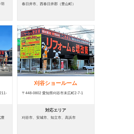
丹羽
春日井市、西春日井郡（豊山町）
刈谷ショールーム
11-
〒448-0802 愛知県刈谷市末広町2-7-1
対応エリア
武豊
刈谷市、安城市、知立市、高浜市