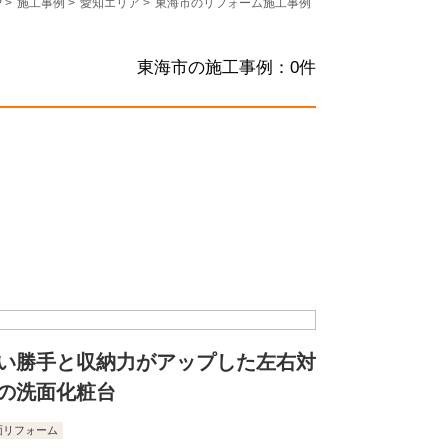
P
>
施工事例
>
愛知エリア
>
東海市のリフォーム施工事例
東海市の施工事例：
0
件
い勝手と収納力がアップした左右対
の洗面化粧台
面リフォーム