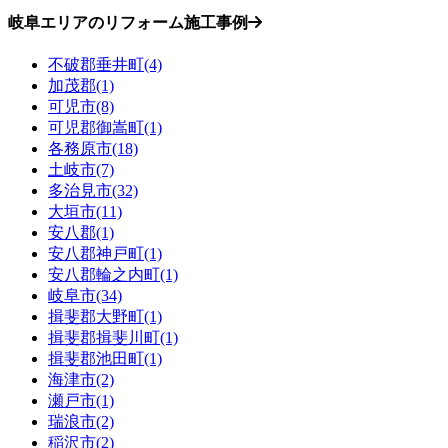
岐阜エリアのリフォーム施工事例
不破郡垂井町(4)
加茂郡(1)
可児市(8)
可児郡御嵩町(1)
各務原市(18)
土岐市(7)
多治見市(32)
大垣市(11)
安八郡(1)
安八郡神戸町(1)
安八郡輪之内町(1)
岐阜市(34)
揖斐郡大野町(1)
揖斐郡揖斐川町(1)
揖斐郡池田町(1)
海津市(2)
瀬戸市(1)
瑞浪市(2)
稲沢市(2)