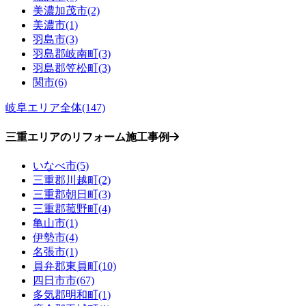
美濃加茂市(2)
美濃市(1)
羽島市(3)
羽島郡岐南町(3)
羽島郡笠松町(3)
関市(6)
岐阜エリア全体(147)
三重エリアのリフォーム施工事例
いなべ市(5)
三重郡川越町(2)
三重郡朝日町(3)
三重郡菰野町(4)
亀山市(1)
伊勢市(4)
名張市(1)
員弁郡東員町(10)
四日市市(67)
多気郡明和町(1)