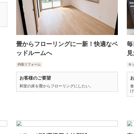
畳からフローリングに一新！快適なベ
毎
ッドルームへ
見
内装リフォーム
キ
お客様のご要望
和室の床を畳からフローリングにしたい。
食
け