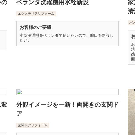
心の
ベランダ洗濯機用水栓新設
家
清
エクステリアリフォーム
バ
お客様のご要望
小型洗濯機をベランダで使いたいので、蛇口を新設し
たい。
。
お
洗
娘
面
れ変
外観イメージを一新！両開きの玄関ド
ア
玄関ドアリフォーム