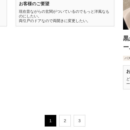
お客様のご要望
現在昔ながらの玄関がついているのでもっと洋風なも
のにしたい。
両引戸のドアなので両開きに変更したい。
黒
ー
バ
ど
ー
1
2
3