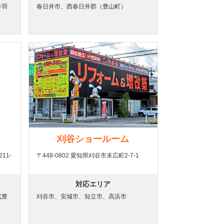
丹羽
春日井市、西春日井郡（豊山町）
刈谷ショールーム
11-
〒448-0802 愛知県刈谷市末広町2-7-1
対応エリア
武豊
刈谷市、安城市、知立市、高浜市