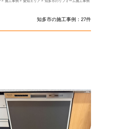
P
>
施工事例
>
愛知エリア
>
知多市のリフォーム施工事例
知多市の施工事例：
27
件