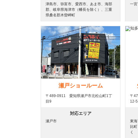
津島市、弥富市、愛西市、あま市、海部
一宮
郡、岐阜県海津市（幡長を除く）、三重
県桑名郡木曽岬町
瀬戸ショールーム
〒489-0911 愛知県瀬戸市北松山町1丁
〒4
目9
12-5
対応エリア
瀬戸市
東海
比町
く