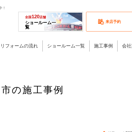
中！
120
全国
店舗
来店予約
ショールーム一
覧
リフォームの流れ
ショールーム一覧
施工事例
会社
知多市の施工事例