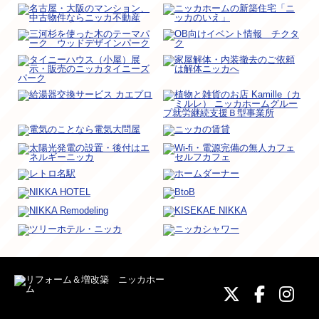
ニッカホーム
ニッカホ
ニッ