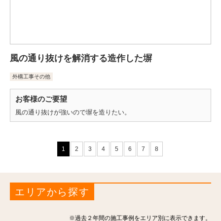
風の通り抜けを解消する造作した塀
外構工事その他
お客様のご要望
風の通り抜けが強いので塀を造りたい。
1
2
3
4
5
6
7
8
エリアから探す
※過去２年間の施工事例をエリア別に表示できます。