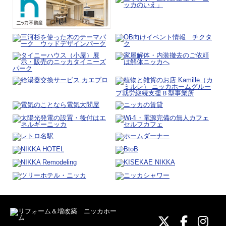
ニッカホーム
ニッカホ
ニッ