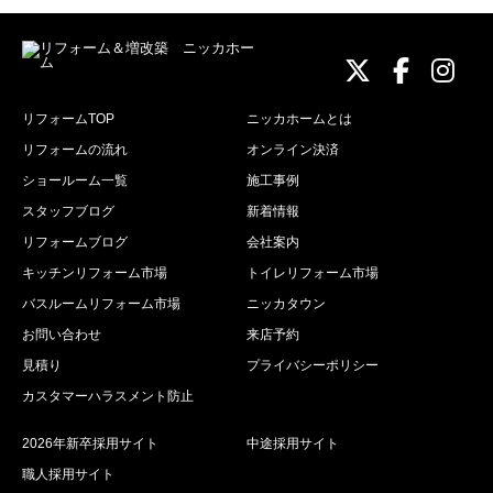
ニッカホーム
ニッカホ
ニッ
リフォームTOP
ニッカホームとは
リフォームの流れ
オンライン決済
ショールーム一覧
施工事例
スタッフブログ
新着情報
リフォームブログ
会社案内
キッチンリフォーム市場
トイレリフォーム市場
バスルームリフォーム市場
ニッカタウン
お問い合わせ
来店予約
見積り
プライバシーポリシー
カスタマーハラスメント防止
2026年新卒採用サイト
中途採用サイト
職人採用サイト